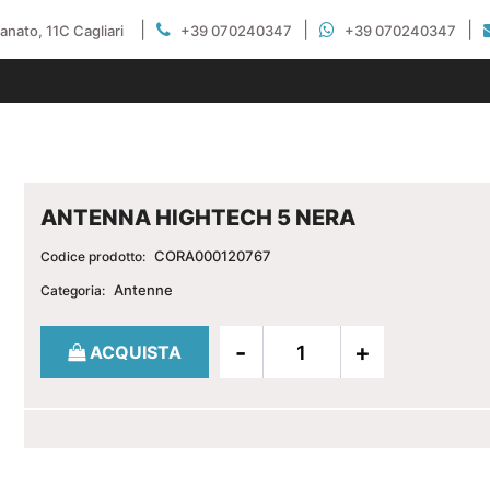
|
|
|
gianato, 11C Cagliari
+39 070240347
+39 070240347
ANTENNA HIGHTECH 5 NERA
CORA000120767
Codice prodotto:
Antenne
Categoria:
Quantità
ACQUISTA