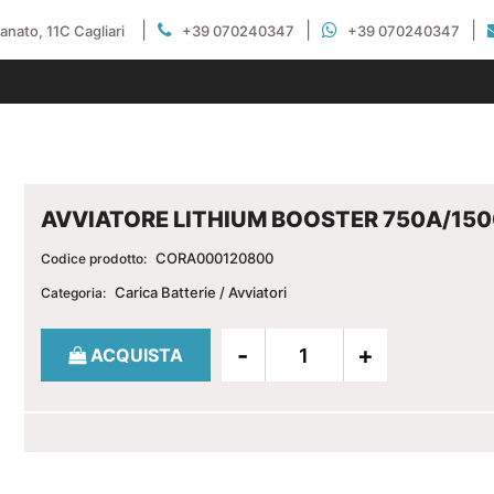
|
|
|
gianato, 11C Cagliari
+39 070240347
+39 070240347
AVVIATORE LITHIUM BOOSTER 750A/15
CORA000120800
Codice prodotto:
Carica Batterie / Avviatori
Categoria:
Quantità
ACQUISTA