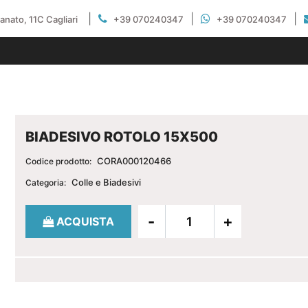
|
|
|
gianato, 11C Cagliari
+39 070240347
+39 070240347
BIADESIVO ROTOLO 15X500
CORA000120466
Codice prodotto:
Colle e Biadesivi
Categoria:
Quantità
ACQUISTA