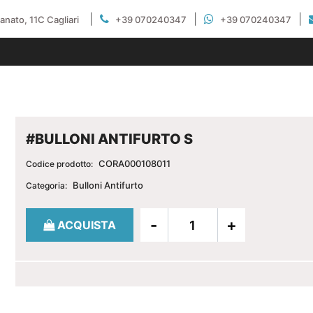
|
|
|
gianato, 11C Cagliari
+39 070240347
+39 070240347
#BULLONI ANTIFURTO S
CORA000108011
Codice prodotto:
Bulloni Antifurto
Categoria:
Quantità
ACQUISTA