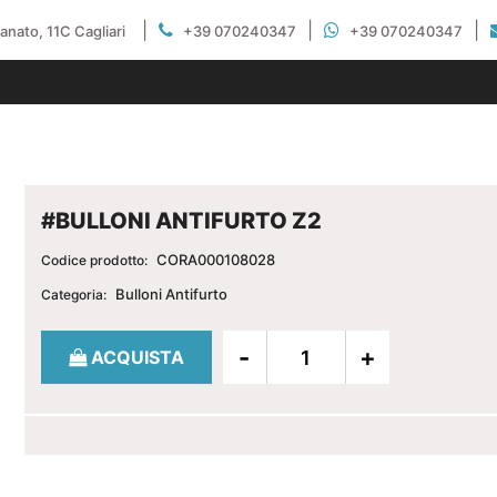
|
|
|
gianato, 11C Cagliari
+39 070240347
+39 070240347
#BULLONI ANTIFURTO Z2
CORA000108028
Codice prodotto:
Bulloni Antifurto
Categoria:
Quantità
ACQUISTA