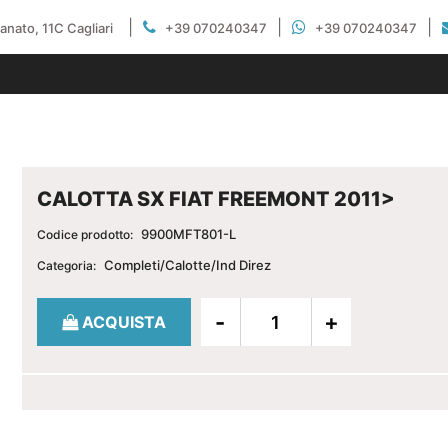
|
|
|
gianato, 11C Cagliari
+39 070240347
+39 070240347
CALOTTA SX FIAT FREEMONT 2011>
9900MFT801-L
Codice prodotto:
Completi/Calotte/Ind Direz
Categoria:
Quantità
ACQUISTA