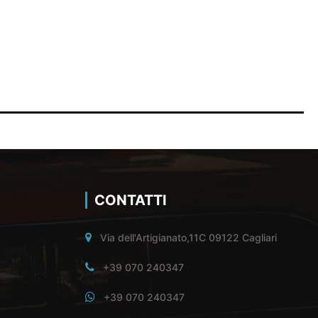
CONTATTI
Via dell'Artigianato,11C 09122 Cagliari
+39 070 240347
+39 070 240347