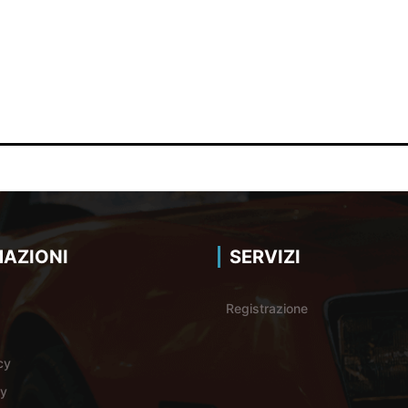
AZIONI
SERVIZI
Registrazione
cy
cy