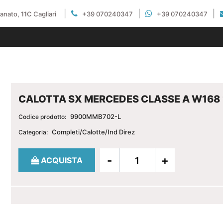
|
|
|
gianato, 11C Cagliari
+39 070240347
+39 070240347
CALOTTA SX MERCEDES CLASSE A W168
9900MMB702-L
Codice prodotto:
Completi/Calotte/Ind Direz
Categoria:
Quantità
ACQUISTA