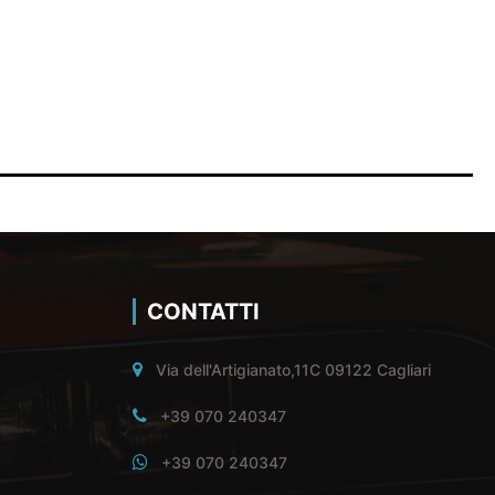
CONTATTI
Via dell'Artigianato,11C 09122 Cagliari
+39 070 240347
+39 070 240347