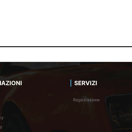
AZIONI
SERVIZI
Registrazione
cy
cy