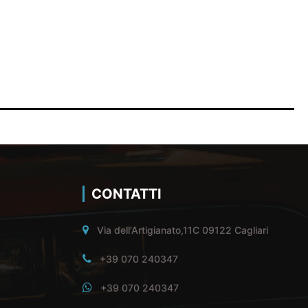
CONTATTI
Via dell'Artigianato,11C 09122 Cagliari
+39 070 240347
+39 070 240347