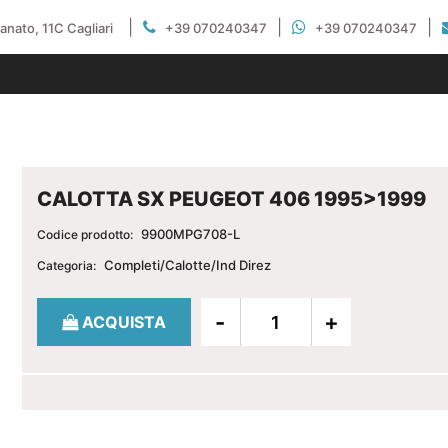
|
|
|
gianato, 11C Cagliari
+39 070240347
+39 070240347
CALOTTA SX PEUGEOT 406 1995>1999
9900MPG708-L
Codice prodotto:
Completi/Calotte/Ind Direz
Categoria:
Quantità
ACQUISTA