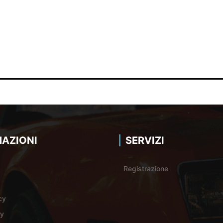
AZIONI
SERVIZI
Registrazione
cy
cy