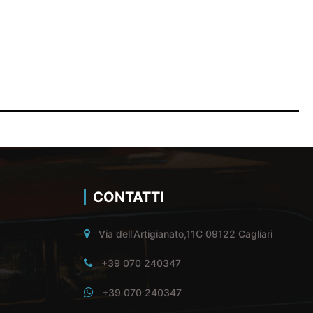
CONTATTI
Via dell'Artigianato,11C 09122 Cagliari
+39 070 240347
+39 070 240347