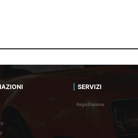
AZIONI
SERVIZI
Registrazione
cy
cy