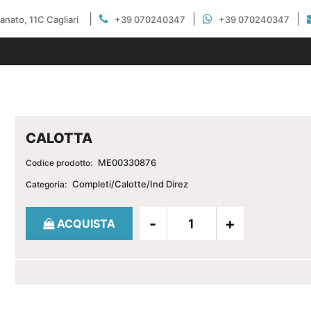
|
|
|
gianato, 11C Cagliari
+39 070240347
+39 070240347
CALOTTA
ME00330876
Codice prodotto:
Completi/Calotte/Ind Direz
Categoria:
Quantità
ACQUISTA