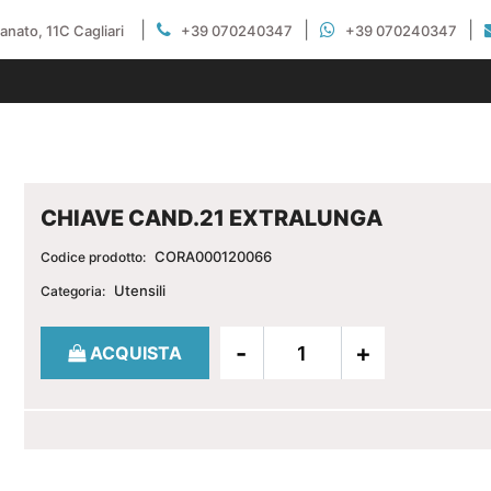
|
|
|
gianato, 11C Cagliari
+39 070240347
+39 070240347
CHIAVE CAND.21 EXTRALUNGA
CORA000120066
Codice prodotto:
Utensili
Categoria:
Quantità
ACQUISTA