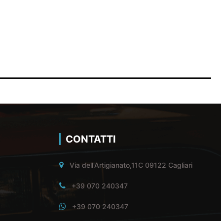
CONTATTI
Via dell'Artigianato,11C 09122 Cagliari
+39 070 240347
+39 070 240347