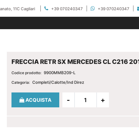
|
|
|
gianato, 11C Cagliari
+39 070240347
+39 070240347
FRECCIA RETR SX MERCEDES CL C216 20
9900MMB209-L
Codice prodotto:
Completi/Calotte/Ind Direz
Categoria:
Quantità
ACQUISTA