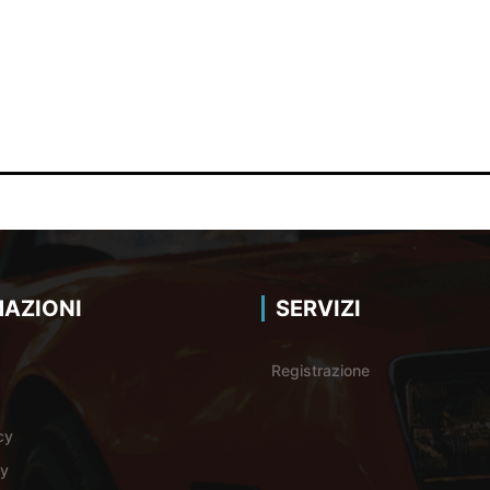
AZIONI
SERVIZI
Registrazione
cy
cy