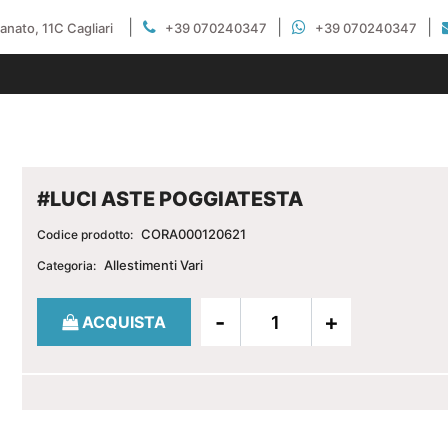
|
|
|
gianato, 11C Cagliari
+39 070240347
+39 070240347
#LUCI ASTE POGGIATESTA
CORA000120621
Codice prodotto:
Allestimenti Vari
Categoria:
Quantità
ACQUISTA