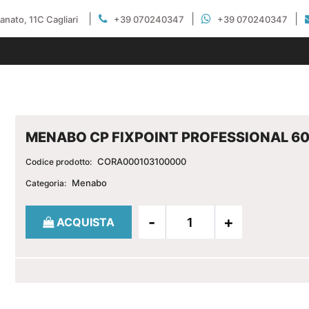
|
|
|
gianato, 11C Cagliari
+39 070240347
+39 070240347
MENABO CP FIXPOINT PROFESSIONAL 6
CORA000103100000
Codice prodotto:
Menabo
Categoria:
Quantità
ACQUISTA