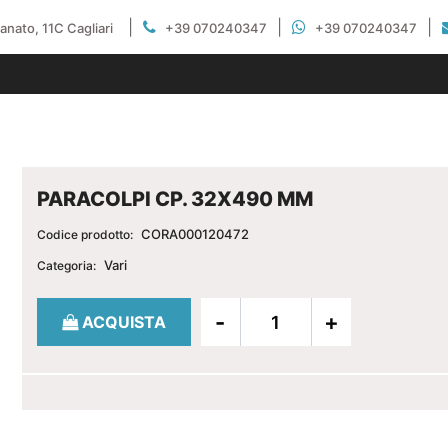
|
|
|
gianato, 11C Cagliari
+39 070240347
+39 070240347
PARACOLPI CP. 32X490 MM
CORA000120472
Codice prodotto:
Vari
Categoria:
Quantità
ACQUISTA