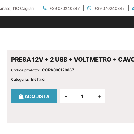
|
|
|
gianato, 11C Cagliari
+39 070240347
+39 070240347
PRESA 12V + 2 USB + VOLTMETRO + CAVO
CORA000120867
Codice prodotto:
Elettrici
Categoria:
Quantità
ACQUISTA