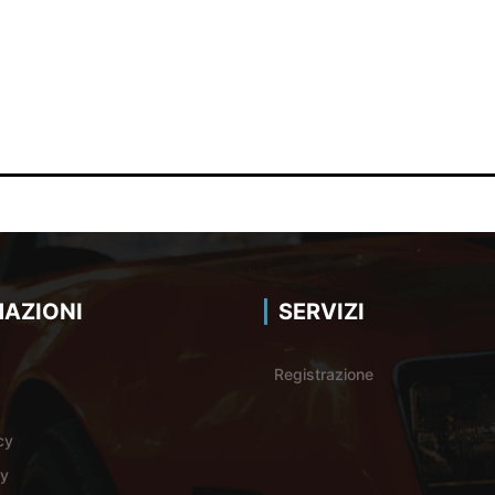
AZIONI
SERVIZI
Registrazione
cy
cy