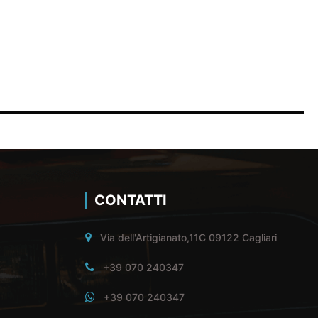
CONTATTI
Via dell'Artigianato,11C 09122 Cagliari
+39 070 240347
+39 070 240347