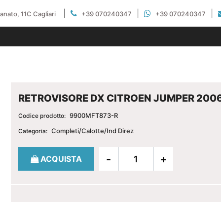
|
|
|
gianato, 11C Cagliari
+39 070240347
+39 070240347
RETROVISORE DX CITROEN JUMPER 200
9900MFT873-R
Codice prodotto:
Completi/Calotte/Ind Direz
Categoria:
Quantità
ACQUISTA