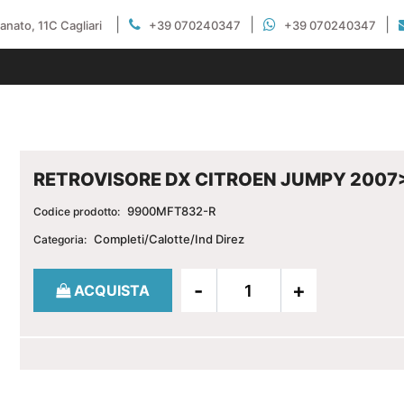
|
|
|
gianato, 11C Cagliari
+39 070240347
+39 070240347
RETROVISORE DX CITROEN JUMPY 2007
9900MFT832-R
Codice prodotto:
Completi/Calotte/Ind Direz
Categoria:
Quantità
ACQUISTA