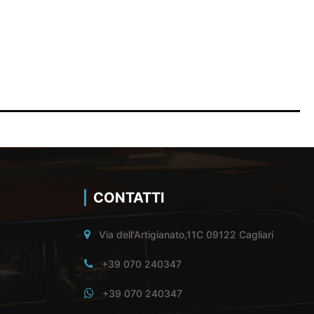
CONTATTI
Via dell'Artigianato,11C 09122 Cagliari
+39 070 240347
+39 070 240347