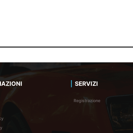
AZIONI
SERVIZI
Registrazione
cy
cy