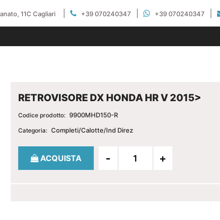
|
|
|
gianato, 11C Cagliari
+39 070240347
+39 070240347
RETROVISORE DX HONDA HR V 2015>
9900MHD150-R
Codice prodotto:
Completi/Calotte/Ind Direz
Categoria:
Quantità
ACQUISTA