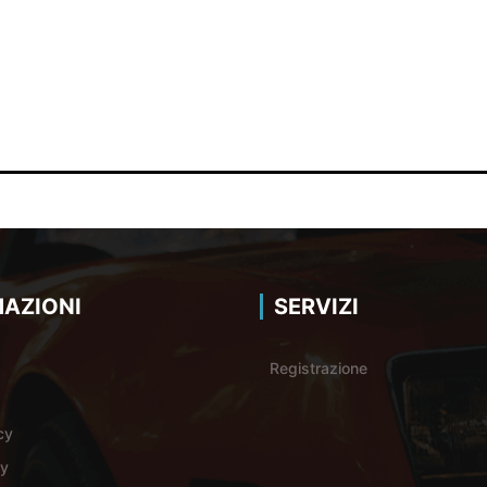
AZIONI
SERVIZI
Registrazione
cy
cy