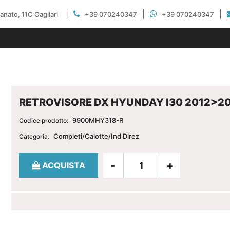
|
|
|
gianato, 11C Cagliari
+39 070240347
+39 070240347
RETROVISORE DX HYUNDAY I30 2012>2
9900MHY318-R
Codice prodotto:
Completi/Calotte/Ind Direz
Categoria:
Quantità
ACQUISTA