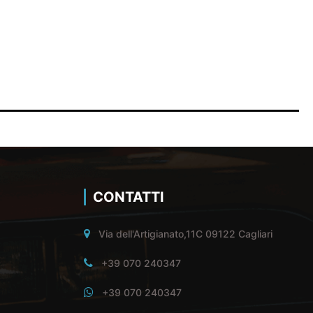
CONTATTI
Via dell'Artigianato,11C 09122 Cagliari
+39 070 240347
+39 070 240347