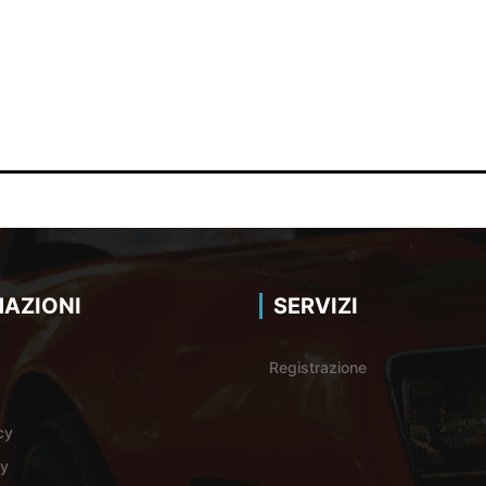
AZIONI
SERVIZI
Registrazione
cy
cy