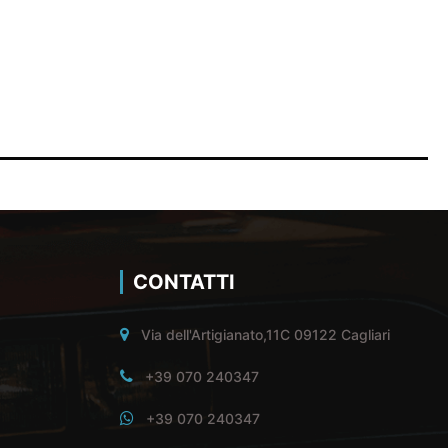
CONTATTI
Via dell'Artigianato,11C 09122 Cagliari
+39 070 240347
+39 070 240347