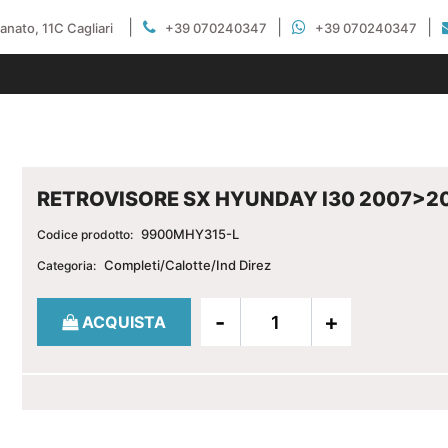
|
|
|
gianato, 11C Cagliari
+39 070240347
+39 070240347
RETROVISORE SX HYUNDAY I30 2007>2
9900MHY315-L
Codice prodotto:
Completi/Calotte/Ind Direz
Categoria:
Quantità
ACQUISTA