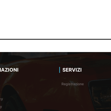
AZIONI
SERVIZI
Registrazione
cy
cy