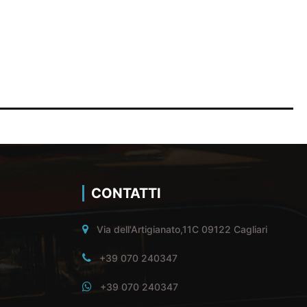
CONTATTI
Via dell'Artigianato,11C 09122 Cagliari
+39 070 240347
+39 070 240347