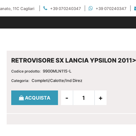
|
|
|
gianato, 11C Cagliari
+39 070240347
+39 070240347
RETROVISORE SX LANCIA YPSILON 2011
9900MLN115-L
Codice prodotto:
Completi/Calotte/Ind Direz
Categoria:
Quantità
ACQUISTA