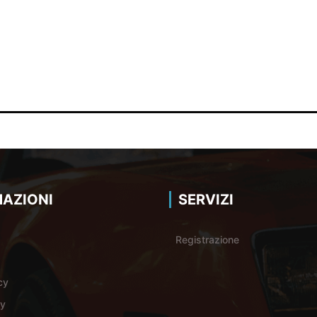
AZIONI
SERVIZI
Registrazione
cy
cy