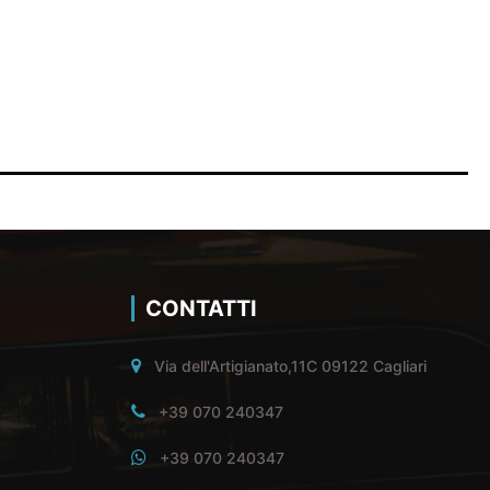
CONTATTI
Via dell'Artigianato,11C 09122 Cagliari
+39 070 240347
+39 070 240347