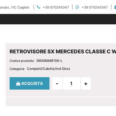
|
|
|
gianato, 11C Cagliari
+39 070240347
+39 070240347
RETROVISORE SX MERCEDES CLASSE C 
9900MMB156-L
Codice prodotto:
Completi/Calotte/Ind Direz
Categoria:
Quantità
ACQUISTA