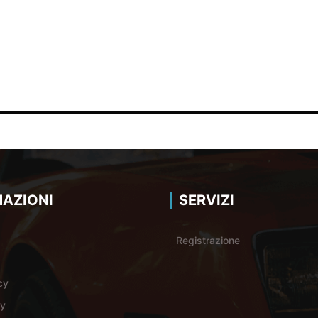
AZIONI
SERVIZI
Registrazione
cy
cy