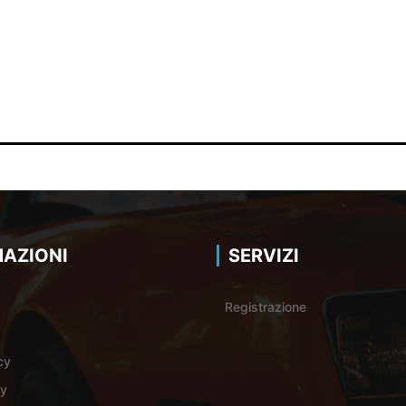
AZIONI
SERVIZI
Registrazione
cy
cy