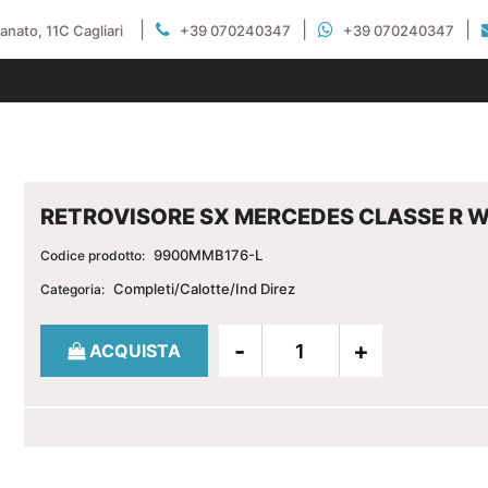
|
|
|
gianato, 11C Cagliari
+39 070240347
+39 070240347
RETROVISORE SX MERCEDES CLASSE R W
9900MMB176-L
Codice prodotto:
Completi/Calotte/Ind Direz
Categoria:
Quantità
ACQUISTA