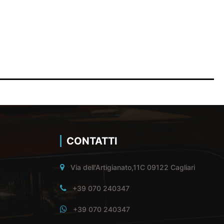
CONTATTI
Via dell'Artigianato,11C 09122 Cagliari
+39 070 240347
+39 070 240347