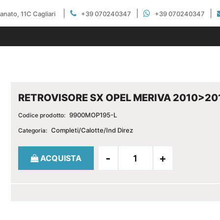
|
|
|
gianato, 11C Cagliari
+39 070240347
+39 070240347
RETROVISORE SX OPEL MERIVA 2010>20
9900MOP195-L
Codice prodotto:
Completi/Calotte/Ind Direz
Categoria:
Quantità
ACQUISTA