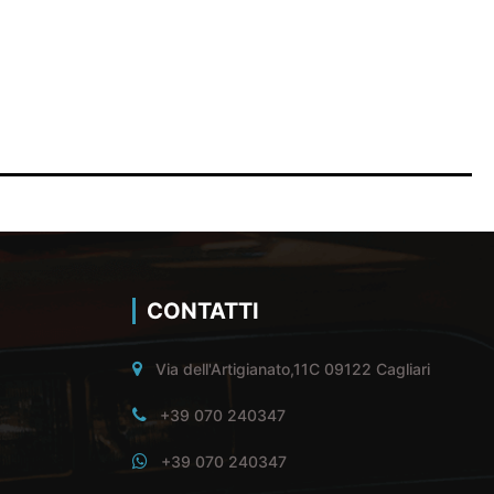
CONTATTI
Via dell'Artigianato,11C 09122 Cagliari
+39 070 240347
+39 070 240347