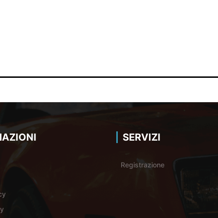
AZIONI
SERVIZI
Registrazione
cy
cy