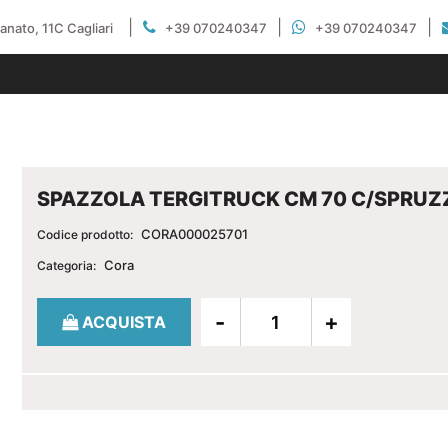
|
|
|
gianato, 11C Cagliari
+39 070240347
+39 070240347
SPAZZOLA TERGITRUCK CM 70 C/SPRUZ
CORA000025701
Codice prodotto:
Cora
Categoria:
Quantità
ACQUISTA