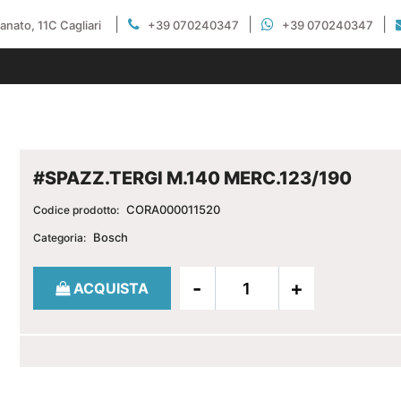
|
|
|
gianato, 11C Cagliari
+39 070240347
+39 070240347
#SPAZZ.TERGI M.140 MERC.123/190
CORA000011520
Codice prodotto:
Bosch
Categoria:
Quantità
ACQUISTA