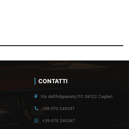
CONTATTI
Via dell'Artigianato,11C 09122 Cagliari
+39 070 240347
+39 070 240347