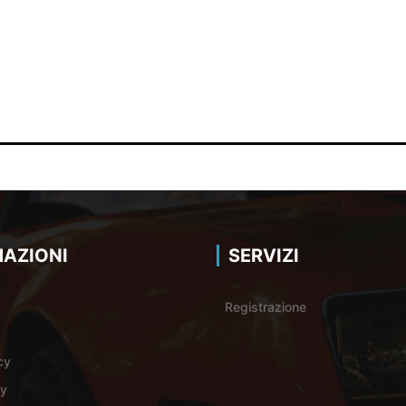
AZIONI
SERVIZI
Registrazione
cy
cy