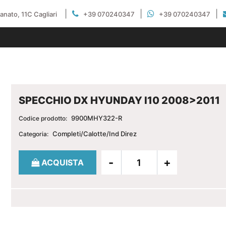
|
|
|
gianato, 11C Cagliari
+39 070240347
+39 070240347
SPECCHIO DX HYUNDAY I10 2008>2011
9900MHY322-R
Codice prodotto:
Completi/Calotte/Ind Direz
Categoria:
Quantità
ACQUISTA