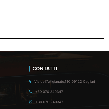
CONTATTI
Via dell'Artigianato,11C 09122 Cagliari
+39 070 240347
+39 070 240347