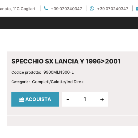
|
|
|
gianato, 11C Cagliari
+39 070240347
+39 070240347
SPECCHIO SX LANCIA Y 1996>2001
9900MLN300-L
Codice prodotto:
Completi/Calotte/Ind Direz
Categoria:
Quantità
ACQUISTA