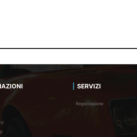
AZIONI
SERVIZI
Registrazione
cy
cy