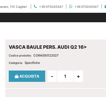
|
|
|
gianato, 11C Cagliari
+39 070240347
+39 070240347
VASCA BAULE PERS. AUDI Q2 16>
CORA000122027
Codice prodotto:
Specifiche
Categoria:
Quantità
ACQUISTA