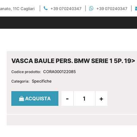
|
|
|
gianato, 11C Cagliari
+39 070240347
+39 070240347
VASCA BAULE PERS. BMW SERIE 1 5P. 19>
CORA000122085
Codice prodotto:
Specifiche
Categoria:
Quantità
ACQUISTA