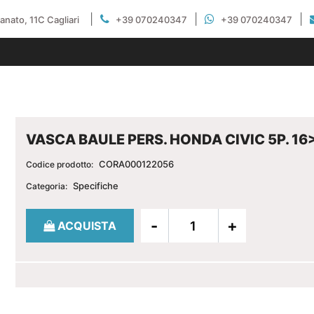
|
|
|
gianato, 11C Cagliari
+39 070240347
+39 070240347
VASCA BAULE PERS. HONDA CIVIC 5P. 16
CORA000122056
Codice prodotto:
Specifiche
Categoria:
Quantità
ACQUISTA