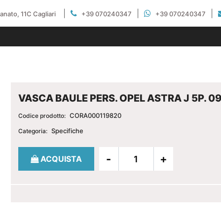
|
|
|
gianato, 11C Cagliari
+39 070240347
+39 070240347
VASCA BAULE PERS. OPEL ASTRA J 5P. 0
CORA000119820
Codice prodotto:
Specifiche
Categoria:
Quantità
ACQUISTA