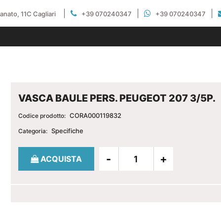
|
|
|
gianato, 11C Cagliari
+39 070240347
+39 070240347
VASCA BAULE PERS. PEUGEOT 207 3/5P.
CORA000119832
Codice prodotto:
Specifiche
Categoria:
Quantità
ACQUISTA