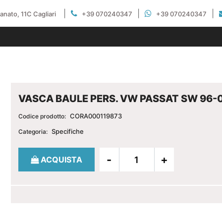
|
|
|
gianato, 11C Cagliari
+39 070240347
+39 070240347
VASCA BAULE PERS. VW PASSAT SW 96-
CORA000119873
Codice prodotto:
Specifiche
Categoria:
Quantità
ACQUISTA