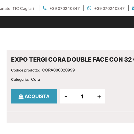
|
|
|
gianato, 11C Cagliari
+39 070240347
+39 070240347
EXPO TERGI CORA DOUBLE FACE CON 32
CORA000020999
Codice prodotto:
Cora
Categoria:
Quantità
ACQUISTA