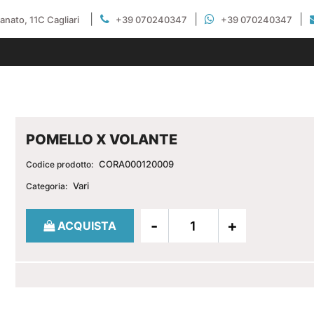
|
|
|
gianato, 11C Cagliari
+39 070240347
+39 070240347
POMELLO X VOLANTE
CORA000120009
Codice prodotto:
Vari
Categoria:
Quantità
ACQUISTA