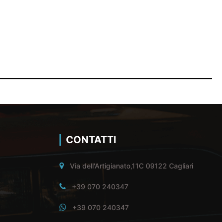
CONTATTI
Via dell'Artigianato,11C 09122 Cagliari
+39 070 240347
+39 070 240347