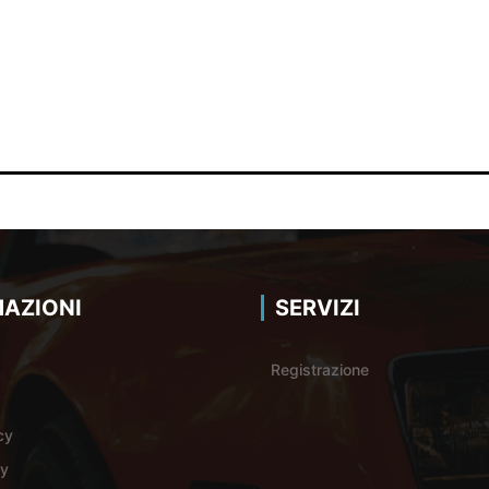
AZIONI
SERVIZI
Registrazione
cy
cy