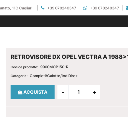
|
|
|
gianato, 11C Cagliari
+39 070240347
+39 070240347
RETROVISORE DX OPEL VECTRA A 1988>
9900MOP150-R
Codice prodotto:
Completi/Calotte/Ind Direz
Categoria:
Quantità
ACQUISTA