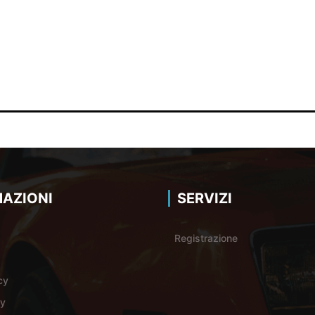
AZIONI
SERVIZI
Registrazione
cy
cy