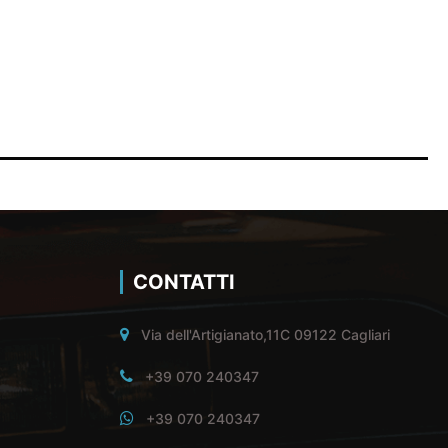
CONTATTI
Via dell'Artigianato,11C 09122 Cagliari
+39 070 240347
+39 070 240347