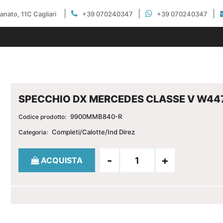
|
|
|
gianato, 11C Cagliari
+39 070240347
+39 070240347
SPECCHIO DX MERCEDES CLASSE V W44
9900MMB840-R
Codice prodotto:
Completi/Calotte/Ind Direz
Categoria:
Quantità
ACQUISTA