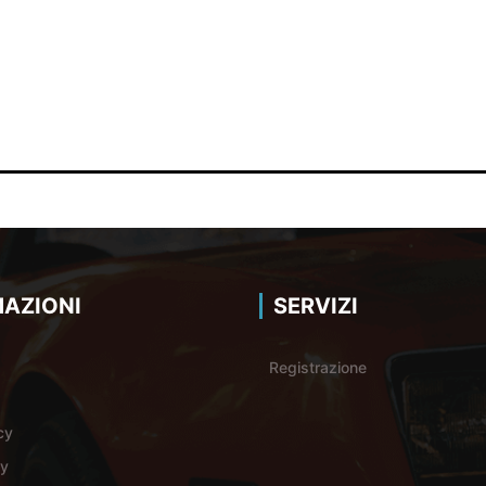
AZIONI
SERVIZI
Registrazione
cy
cy