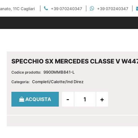
|
|
|
gianato, 11C Cagliari
+39 070240347
+39 070240347
SPECCHIO SX MERCEDES CLASSE V W44
9900MMB841-L
Codice prodotto:
Completi/Calotte/Ind Direz
Categoria:
Quantità
ACQUISTA