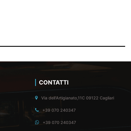
CONTATTI
Via dell'Artigianato,11C 09122 Cagliari
+39 070 240347
+39 070 240347