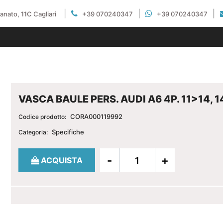
|
|
|
gianato, 11C Cagliari
+39 070240347
+39 070240347
VASCA BAULE PERS. AUDI A6 4P. 11>14, 1
CORA000119992
Codice prodotto:
Specifiche
Categoria:
Quantità
ACQUISTA