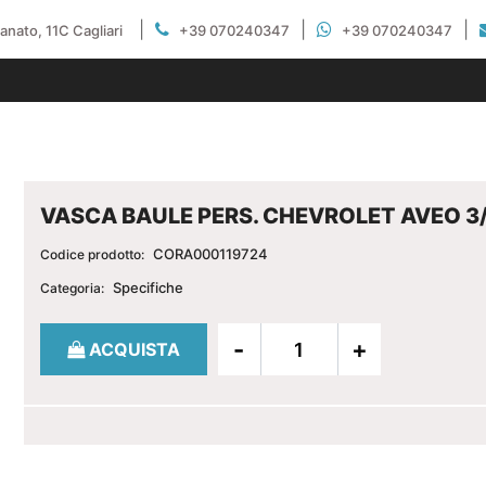
|
|
|
gianato, 11C Cagliari
+39 070240347
+39 070240347
VASCA BAULE PERS. CHEVROLET AVEO 3/
CORA000119724
Codice prodotto:
Specifiche
Categoria:
Quantità
ACQUISTA