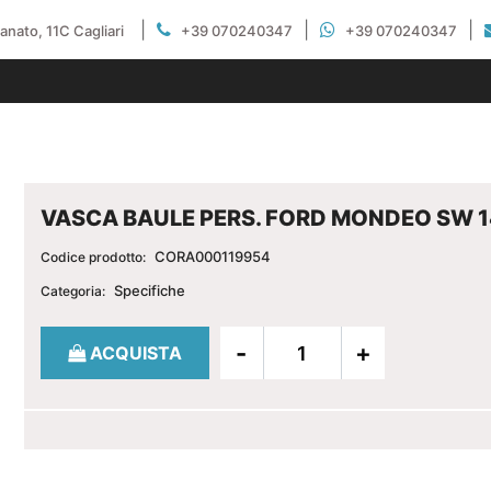
|
|
|
gianato, 11C Cagliari
+39 070240347
+39 070240347
VASCA BAULE PERS. FORD MONDEO SW 
CORA000119954
Codice prodotto:
Specifiche
Categoria:
Quantità
ACQUISTA