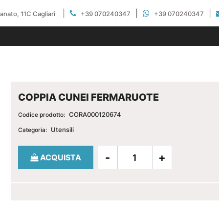
|
|
|
gianato, 11C Cagliari
+39 070240347
+39 070240347
COPPIA CUNEI FERMARUOTE
CORA000120674
Codice prodotto:
Utensili
Categoria:
Quantità
ACQUISTA