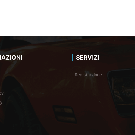
AZIONI
SERVIZI
Registrazione
cy
cy