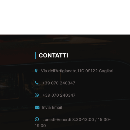
CONTATTI
Via dell'Artigianato,11C 09122 Cagliari
+39 070 240347
+39 070 240347
Invia Email
Lunedì-Venerdì 8:30-13:00 / 15:30-
19:00