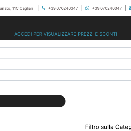
|
|
|
gianato, 11C Cagliari
+39 070240347
+39 070240347
ACCEDI PER VISUALIZZARE PREZZI E SCONTI
Filtro sulla Cate