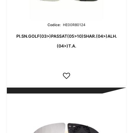
Codice:
HE00R80124
PI.SN.GOLF(03>)PASSAT(05>10)SHAR.(04>)ALH.
(04>)T.A.