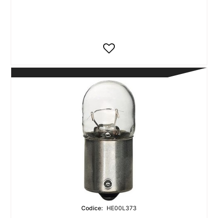
Codice:
HE00L373