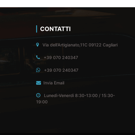
CONTATTI
Via dell'Artigianato,11C 09122 Cagliari
+39 070 240347
+39 070 240347
Invia Email
Lunedì-Venerdì 8:30-13:00 / 15:30-
19:00