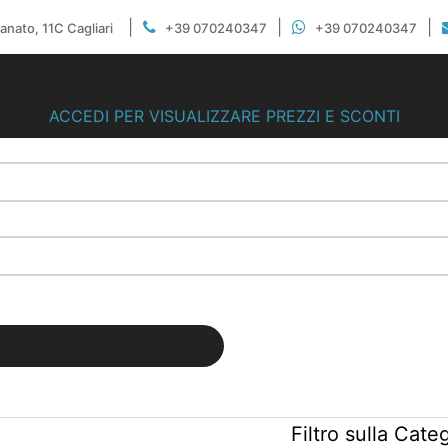
|
|
|
gianato, 11C Cagliari
+39 070240347
+39 070240347
ACCEDI PER VISUALIZZARE PREZZI E SCONTI
Filtro sulla Cate