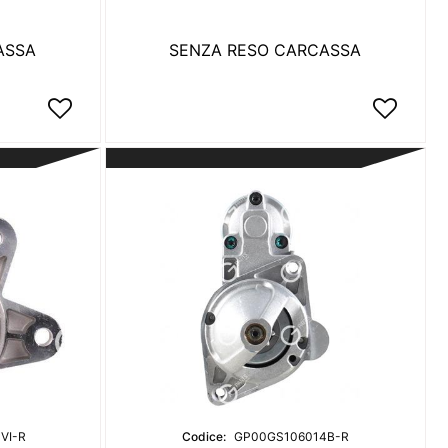
ASSA
SENZA RESO CARCASSA
VI-R
Codice:
GP00GS106014B-R