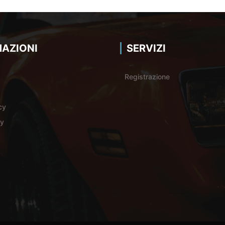
AZIONI
SERVIZI
Registrazione
cy
cy